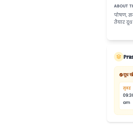
ABOUT T
पोषण, सम
तैयार दू
Pra
दूध ख
सुबह
09:3
am