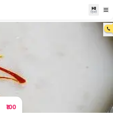
HI
हिन्दी
₹100