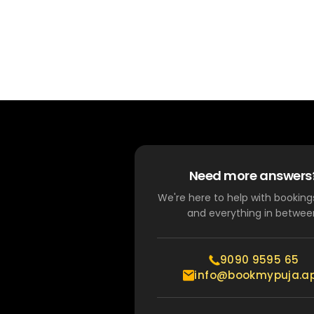
Need more answers
We're here to help with bookings
and everything in betwee
9090 9595 65
info@bookmypuja.a