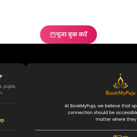
पूजा बुक करें
?
, pujas,
n.
At BookMyPuja, we believe that spi
connection should be accessibl
matter where they 
pp