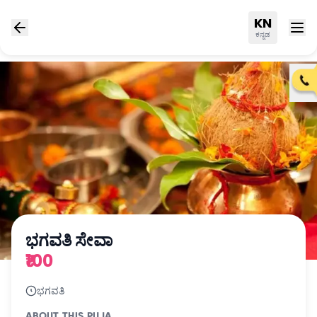
KN
ಕನ್ನಡ
ಭಗವತಿ ಸೇವಾ
₹100
ಭಗವತಿ
ABOUT THIS PUJA