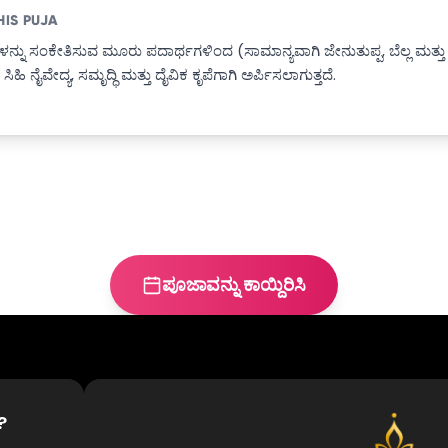
HIS PUJA
ಗಳನ್ನು ಸಂಕೇತಿಸುವ ಮೂರು ಪದಾರ್ಥಗಳಿಂದ (ಸಾಮಾನ್ಯವಾಗಿ ಜೇನುತುಪ್ಪ, ಬೆಲ್ಲ ಮತ್ತು ಸ
ಿಹಿ ನೈವೇದ್ಯ, ಸಮೃದ್ಧಿ ಮತ್ತು ದೈವಿಕ ಕೃಪೆಗಾಗಿ ಅರ್ಪಿಸಲಾಗುತ್ತದೆ.
ಪೂಜಾವನ್ನು ಕಾಯ್ದಿರಿಸಿ
?