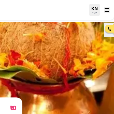
KN
ಕನ್ನಡ
₹10