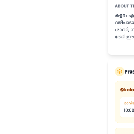
ABOUT T
കളഭം എന്
വഴിപാടാണ
ശാന്തി,
തേടി ഈ 
Pra
kal
രാവി
10:0