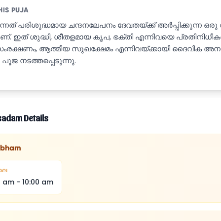
HIS PUJA
നത് പരിശുദ്ധമായ ചന്ദനലേപനം ദേവതയ്ക്ക് അർപ്പിക്കുന്ന ഒരു 
്. ഇത് ശുദ്ധി, ശീതളമായ കൃപ, ഭക്തി എന്നിവയെ പ്രതിനിധീകരിക
 സംരക്ഷണം, ആത്മീയ സുഖക്ഷേമം എന്നിവയ്ക്കായി ദൈവിക അ
പൂജ നടത്തപ്പെടുന്നു.
sadam Details
abham
ലെ
0 am
-
10:00 am