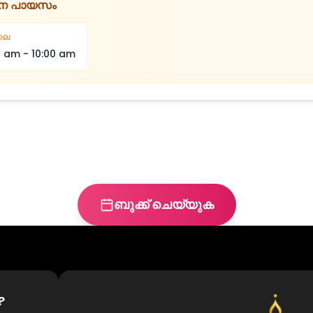
ിന പായസം
ലെ
0 am
-
10:00 am
ബുക്ക് ചെയ്യുക
?