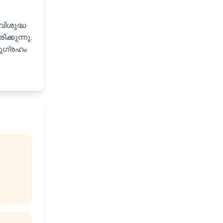
വിശുദ്ധ
്കുന്നു.
നുഗ്രഹം