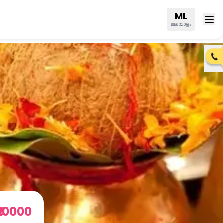
ML
മലയാളം
₹10000