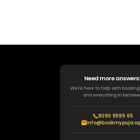
Need more answers
We're here to help with bookings
and everything in betwee
9090 9595 65
info@bookmypuja.a