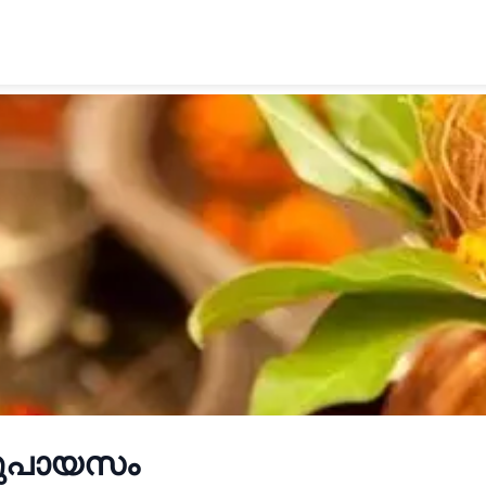
്ടുപായസം