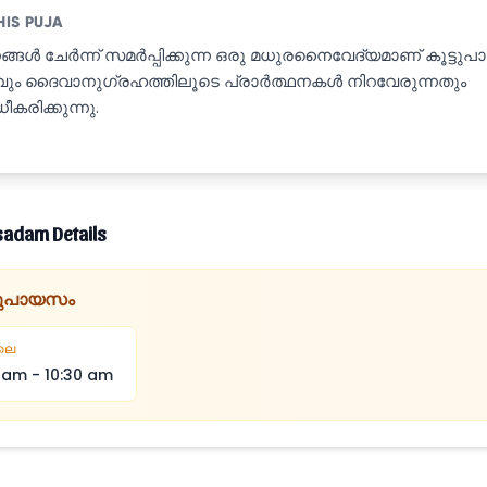
HIS PUJA
്ങൾ ചേർന്ന് സമർപ്പിക്കുന്ന ഒരു മധുരനൈവേദ്യമാണ് കൂട്ടു
ം ദൈവാനുഗ്രഹത്തിലൂടെ പ്രാർത്ഥനകൾ നിറവേരുന്നതും
ീകരിക്കുന്നു.
sadam Details
്ടുപായസം
ലെ
5 am
-
10:30 am