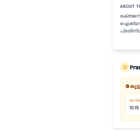
ABOUT T
ഭക്തജനങ
ഐക്യവു
പ്രതിനിധ
Pra
കൂട
രാവി
10:1