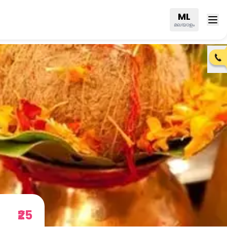
ML
മലയാളം
₹25