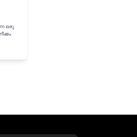
്ന ഒരു
ീക്കം