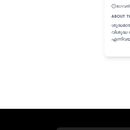
ഭഗവത
ABOUT T
ശുദ്ധമായ
വിശുദ്ധ
എന്നിവയ്