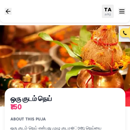
TA
தமிழ்
ஒரு குடம் நெய்
₹150
ABOUT THIS PUJA
ஒரு குடம் நெய் என்பது முழு குடமൊരു நெய்யை