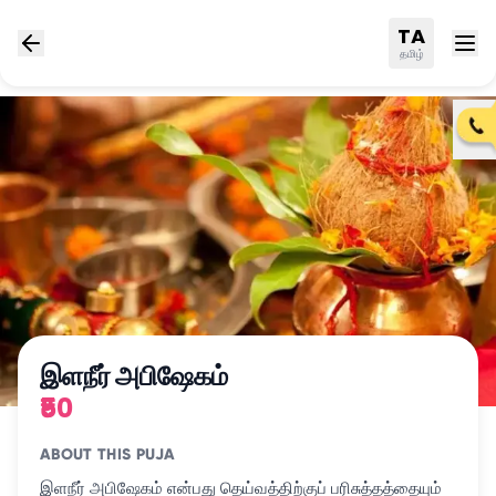
TA
தமிழ்
இளநீர் அபிஷேகம்
₹50
ABOUT THIS PUJA
இளநீர் அபிஷேகம் என்பது தெய்வத்திற்குப் பரிசுத்தத்தையும்