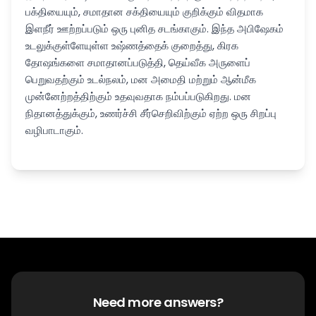
பக்தியையும், சமாதான சக்தியையும் குறிக்கும் விதமாக
இளநீர் ஊற்றப்படும் ஒரு புனித சடங்காகும். இந்த அபிஷேகம்
உடலுக்குள்ளேயுள்ள உஷ்ணத்தைக் குறைத்து, கிரக
தோஷங்களை சமாதானப்படுத்தி, தெய்வீக அருளைப்
பெறுவதற்கும் உடல்நலம், மன அமைதி மற்றும் ஆன்மீக
முன்னேற்றத்திற்கும் உதவுவதாக நம்பப்படுகிறது. மன
நிதானத்துக்கும், உணர்ச்சி சீர்செறிவிற்கும் ஏற்ற ஒரு சிறப்பு
வழிபாடாகும்.
Need more answers?