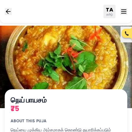
TA
தமிழ்
நெய் பாயசம்
₹75
ABOUT THIS PUJA
நெய்யை முக்கிய அம்சமாகக் கொண்டு தயாரிக்கப்படும்