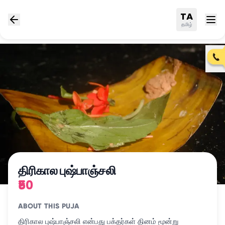
TA
தமிழ்
திரிகால புஷ்பாஞ்சலி
₹50
ABOUT THIS PUJA
திரிகால புஷ்பாஞ்சலி என்பது பக்தர்கள் தினம் மூன்று