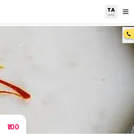
TA
தமிழ்
₹100